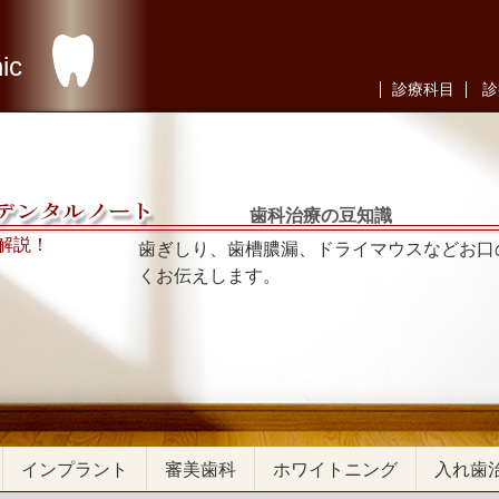
ic
診療科目
診
歯科治療の豆知識
解説！
歯ぎしり、歯槽膿漏、ドライマウスなどお口
くお伝えします。
インプラント
審美歯科
ホワイトニング
入れ歯